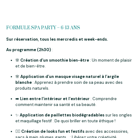
FORMULE SPA PARTY – 6-13 ANS
Sur réservation, tous les mercredis et week-ends.
Au programme (2h30)
:
🌸
Création d’un smoothie bien-être
: Un moment de plaisir
et de bien-être.
🌸
Application d’un masque visage naturel à l’argile
blanche
: Apprenez à prendre soin de sa peau avec des
produits naturels.
➡️
Lien entre l’intérieur et l’extérieur
: Comprendre
comment maintenir sa santé et sa beauté.
✨
Application de paillettes biodégradables
sur les ongles
et maquillage festif : De quoi briller en toute éthique !
👯‍♀️
Création de looks fun et festifs
avec des accessoires,
sacs à main, plumes, gants… : Libérez votre créativité.