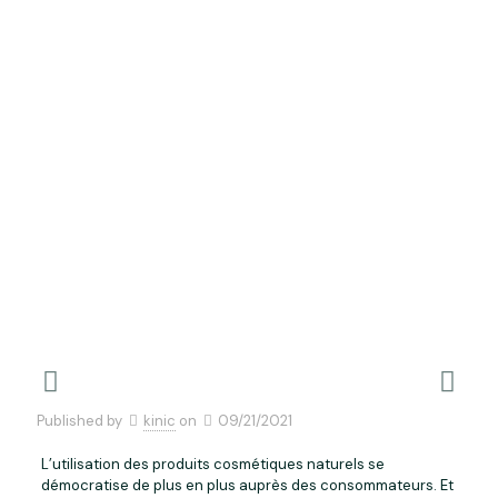
utiliser des
cosmétiques
naturels ?
Home
Uncategorized
Pourquoi utiliser des cosmétiques naturels ?
Published by
kinic
on
09/21/2021
L’utilisation des produits cosmétiques naturels se
démocratise de plus en plus auprès des consommateurs. Et