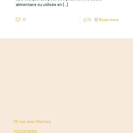
alimentaire ou utilisée en
[…]
0
0
Read more
36 rue Jean Mermoz
75008 PARIS