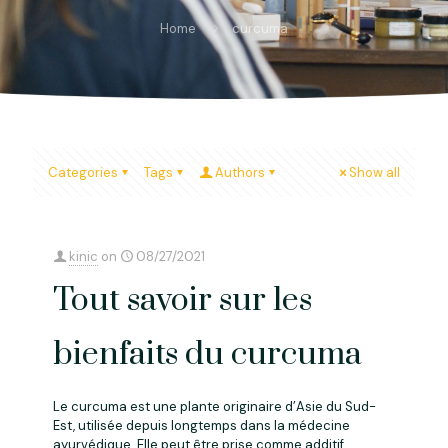
Home
curcuma
Categories
Tags
Authors
Show all
kinic
on
08/27/2021
Tout savoir sur les
bienfaits du curcuma
Le curcuma est une plante originaire d’Asie du Sud-
Est, utilisée depuis longtemps dans la médecine
ayurvédique. Elle peut être prise comme additif